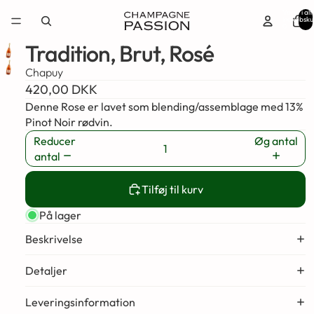
Varer i alt 
indkøbsku
0
Tradition, Brut, Rosé
Chapuy
420,00 DKK
Denne Rose er lavet som blending/assemblage med 13%
Pinot Noir rødvin.
Reducer
Øg antal
antal
Tilføj til kurv
På lager
Beskrivelse
Detaljer
Leveringsinformation